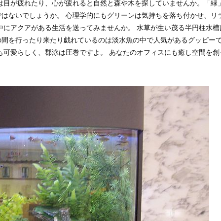
は目が疲れたり、心が疲れると自然と森や木を探していませんか。「緑
はないでしょうか。 心理学的にもグリーンは気持ちを落ち付かせ、リ
中にアクアがある生活を送ってみませんか。 水草が生い茂る半円柱水槽
の間を行ったり来たり戯れているのは淡水魚の中で人気があるグッピー
も可愛らしく、郡泳は圧巻ですよ。 あなたのオフィスにも癒し空間を創