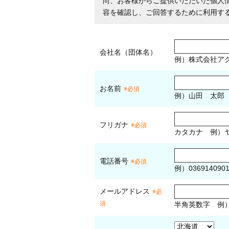
尚、お客様からご提供いただいた個人
容を確認し、ご回答するために利用す
会社名（団体名）
例）株式会社ア
お名前
※必須
例）山田 太郎
フリガナ
※必須
カタカナ
例）ヤ
電話番号
※必須
例）036914090
メールアドレス
※必
須
半角英数字
例