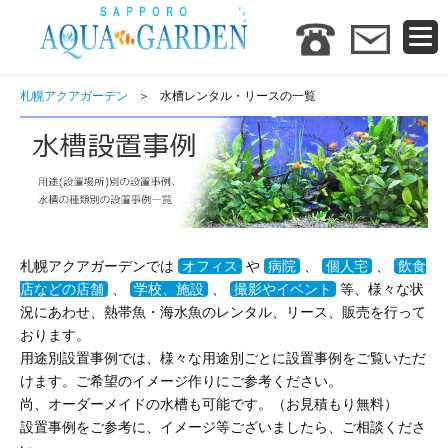
札幌アクアガーデン
水槽レンタル・リースの一覧
札幌アクアガーデンでは
オフィス
や
病院
、
個人宅
、
飲食
店などの店舗
、
学校、施設
、
撮影やイベント
等、様々な状
況にあわせ、熱帯魚・海水魚のレンタル、リース、販売を行って
おります。
用途別設置事例では、様々な用途別ごとに設置事例をご覧いただ
けます。ご希望のイメージ作りにご参考ください。
尚、オーダーメイドの水槽も可能です。（お見積もり無料）
設置事例をご参考に、イメージ等ございましたら、ご相談くださ