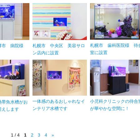
札幌市 歯科医院様 待
樽市 病院様
札幌市 中央区 美容サロ
室に設置
ン店内に設置
一体感のあるおしゃれなイ
小児科クリニックの待合
熱帯魚水槽がお
ンテリア水槽です
が華やかな空間に！
迎えします
1 / 4
1
2
3
4
»