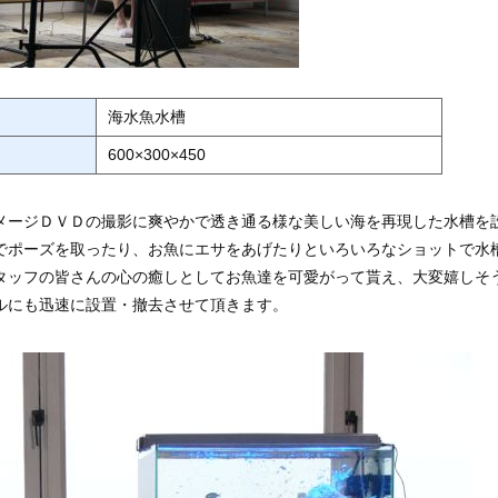
海水魚水槽
600×300×450
メージＤＶＤの撮影に爽やかで透き通る様な美しい海を再現した水槽を
でポーズを取ったり、お魚にエサをあげたりといろいろなショットで水
タッフの皆さんの心の癒しとしてお魚達を可愛がって貰え、大変嬉しそ
ルにも迅速に設置・撤去させて頂きます。