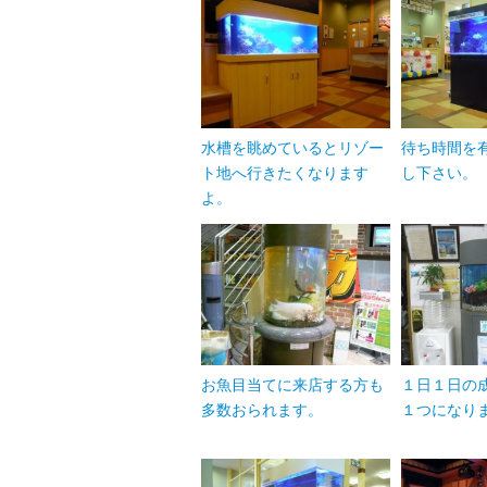
水槽を眺めているとリゾー
待ち時間を
ト地へ行きたくなります
し下さい。
よ。
お魚目当てに来店する方も
１日１日の
多数おられます。
１つになり