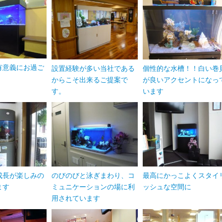
有意義にお過ご
設置経験が多い当社である
個性的な水槽！！白い巻
からこそ出来るご提案で
が良いアクセントになっ
す。
います
成長が楽しみの
のびのびと泳ぎまわり、コ
最高にかっこよくスタイ
ます
ミュニケーションの場に利
ッシュな空間に
用されています