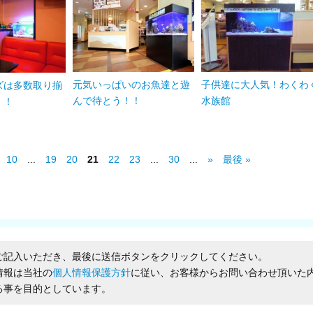
元気いっぱいのお魚達と遊
子供達に大人気！わくわ
ズは多数取り揃
んで待とう！！
水族館
！！
10
...
19
20
21
22
23
...
30
...
»
最後 »
ご記入いただき、最後に送信ボタンをクリックしてください。
情報は当社の
個人情報保護方針
に従い、お客様からお問い合わせ頂いた
る事を目的としています。