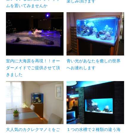
楽しみ頂けます
ムを置いてみませんか
室内に大海原を再現！！オー
青い光があなたを癒しの世界
ダーメイドでご提供させて頂
へお連れします
きました
大人気のカクレクマノミをご
１つの水槽で２種類の違う海