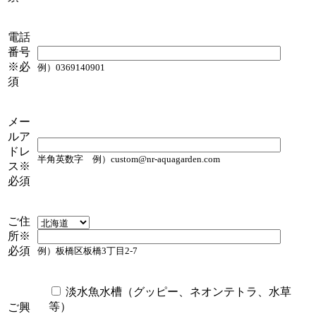
電話
番号
※必
例）0369140901
須
メー
ルア
ドレ
半角英数字
例）
custom@nr-aquagarden.com
ス
※
必須
ご住
所
※
必須
例）板橋区板橋3丁目2-7
淡水魚水槽（グッピー、ネオンテトラ、水草
等）
ご興