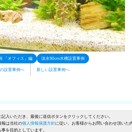
例 「オフィス」編
淡水90cm水槽設置事例
の設置事例へ
新しい設置事例へ
ご記入いただき、最後に送信ボタンをクリックしてください。
情報は当社の
個人情報保護方針
に従い、お客様からお問い合わせ頂いた
る事を目的としています。