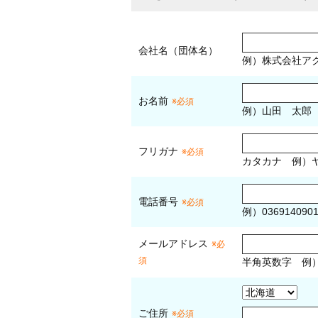
会社名（団体名）
例）株式会社ア
お名前
※必須
例）山田 太郎
フリガナ
※必須
カタカナ
例）ヤ
電話番号
※必須
例）036914090
メールアドレス
※必
須
半角英数字
例
ご住所
※必須