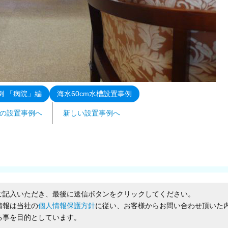
例 「病院」編
海水60cm水槽設置事例
の設置事例へ
新しい設置事例へ
ご記入いただき、最後に送信ボタンをクリックしてください。
情報は当社の
個人情報保護方針
に従い、お客様からお問い合わせ頂いた
る事を目的としています。