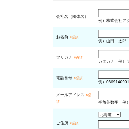
会社名（団体名）
例）株式会社ア
お名前
※必須
例）山田 太郎
フリガナ
※必須
カタカナ
例）ヤ
電話番号
※必須
例）036914090
メールアドレス
※必
須
半角英数字
例
ご住所
※必須