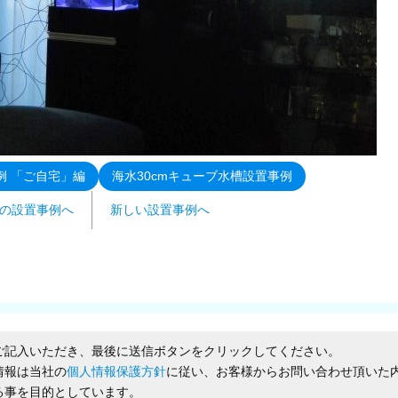
例 「ご自宅」編
海水30cmキューブ水槽設置事例
の設置事例へ
新しい設置事例へ
ご記入いただき、最後に送信ボタンをクリックしてください。
情報は当社の
個人情報保護方針
に従い、お客様からお問い合わせ頂いた
る事を目的としています。