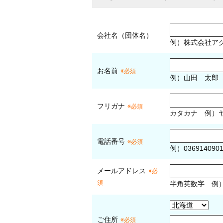
会社名（団体名）
例）株式会社ア
お名前
※必須
例）山田 太郎
フリガナ
※必須
カタカナ
例）ヤ
電話番号
※必須
例）036914090
メールアドレス
※必
須
半角英数字
例
ご住所
※必須