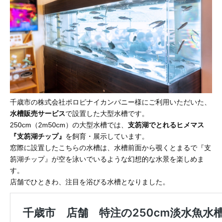
千歳市の株式会社ポロピナイカンパニー様にご利用いただいた、
水槽販売サービス
で設置した大型水槽です。
250cm（2m50cm）の大型水槽では、
支笏湖でとれるヒメマス
『支笏湖チップ』
を飼育・展示しています。
窓際に設置したこちらの水槽は、水槽前面から覗くとまるで『支
笏湖チップ』が空を泳いでいるような幻想的な水景を楽しめま
す。
店舗でひときわ、注目を浴びる水槽となりました。